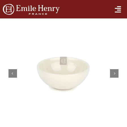
Skip
to
Tog
content
Nav
에밀앙리의 모든 것
제품
관리 및 사용법


매장안내
E-STORE