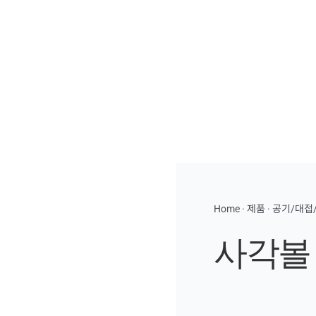
Home
·
제품
·
공기/대접
사각볼 