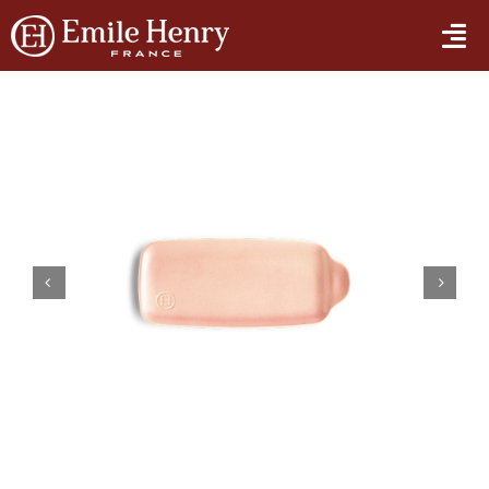
Skip
to
Tog
content
Nav
에밀앙리의 모든 것
제품
관리 및 사용법


매장안내
E-STORE